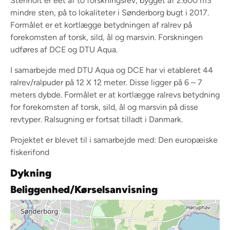
Stenholt er eet af to forskningsrev, bygget af 2.600 m3
mindre sten, på to lokaliteter i Sønderborg bugt i 2017.
Formålet er et kortlægge betydningen af ralrev på
forekomsten af torsk, sild, ål og marsvin. Forskningen
udføres af DCE og DTU Aqua.
I samarbejde med DTU Aqua og DCE har vi etableret 44
ralrev/ralpuder på 12 X 12 meter. Disse ligger på 6 – 7
meters dybde. Formålet er at kortlægge ralrevs betydning
for forekomsten af torsk, sild, ål og marsvin på disse
revtyper. Ralsugning er fortsat tilladt i Danmark.
Projektet er blevet til i samarbejde med: Den europæiske
fiskerifond
Dykning
Beliggenhed/Kørselsanvisning