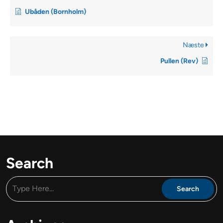
Ubåden (Bornholm)
Næste
Pullen (Rev)
Search