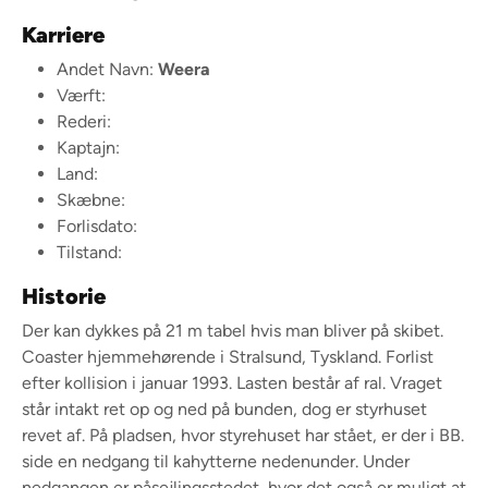
Karriere
Andet Navn:
Weera
Værft:
Rederi:
Kaptajn:
Land:
Skæbne:
Forlisdato:
Tilstand:
Historie
Der kan dykkes på 21 m tabel hvis man bliver på skibet.
Coaster hjemmehørende i Stralsund, Tyskland. Forlist
efter kollision i januar 1993. Lasten består af ral. Vraget
står intakt ret op og ned på bunden, dog er styrhuset
revet af. På pladsen, hvor styrehuset har stået, er der i BB.
side en nedgang til kahytterne nedenunder. Under
nedgangen er påsejlingsstedet, hvor det også er muligt at