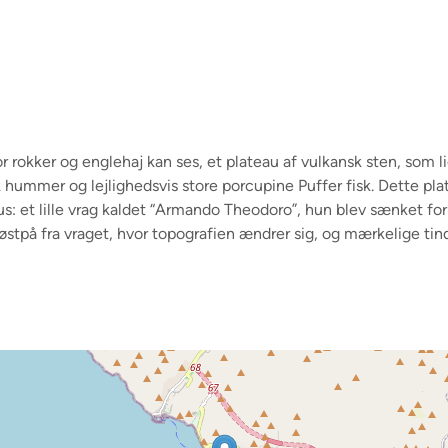
vor rokker og englehaj kan ses, et plateau af vulkansk sten, som
ummer og lejlighedsvis store porcupine Puffer fisk. Dette pl
s: et lille vrag kaldet “Armando Theodoro”, hun blev sænket for n
e østpå fra vraget, hvor topografien ændrer sig, og mærkelige t