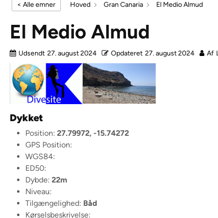
< Alle emner
Hoved
Gran Canaria
El Medio Almud
El Medio Almud
Udsendt
27. august 2024
Opdateret
27. august 2024
Af
Dykket
Position:
27.79972, -15.74272
GPS Position:
WGS84:
ED50:
Dybde:
22m
Niveau:
Tilgængelighed:
Båd
Kørselsbeskrivelse: