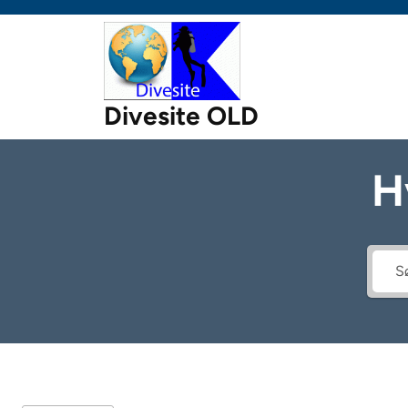
Skip
to
content
Divesite OLD
H