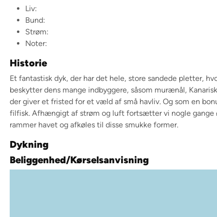
Liv:
Bund:
Strøm:
Noter:
Historie
Et fantastisk dyk, der har det hele, store sandede pletter, h
beskytter dens mange indbyggere, såsom murænål, Kanarisk h
der giver et fristed for et væld af små havliv. Og som en bonu
filfisk. Afhængigt af strøm og luft fortsætter vi nogle gang
rammer havet og afkøles til disse smukke former.
Dykning
Beliggenhed/Kørselsanvisning