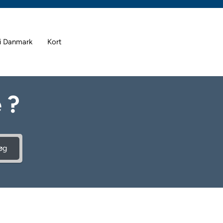
i Danmark
Kort
 ?
øg