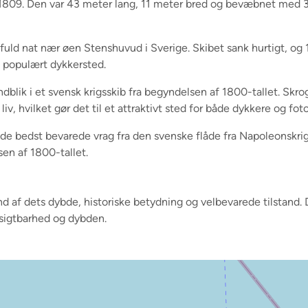
t i 1809. Den var 43 meter lang, 11 meter bred og bevæbnet med 
ormfuld nat nær øen Stenshuvud i Sverige. Skibet sank hurtigt
t populært dykkersted.
indblik i et svensk krigsskib fra begyndelsen af 1800-tallet. Skr
liv, hvilket gør det til et attraktivt sted for både dykkere og fot
af de bedst bevarede vrag fra den svenske flåde fra Napoleonskri
sen af 1800-tallet.
nd af dets dybde, historiske betydning og velbevarede tilstand
 sigtbarhed og dybden.