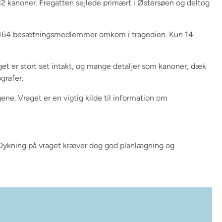
32 kanoner. Fregatten sejlede primært i Østersøen og deltog
, og 164 besætningsmedlemmer omkom i tragedien. Kun 14
oget er stort set intakt, og mange detaljer som kanoner, dæk
ografer.
gene. Vraget er en vigtig kilde til information om
. Dykning på vraget kræver dog god planlægning og