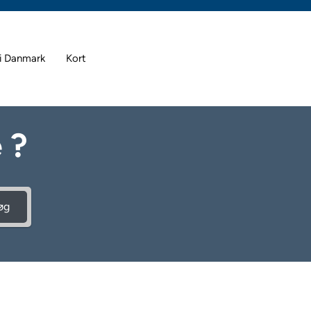
i Danmark
Kort
 ?
øg