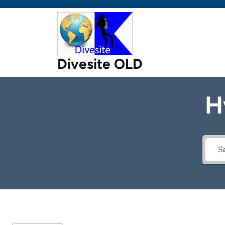
Skip
to
content
Divesite OLD
H