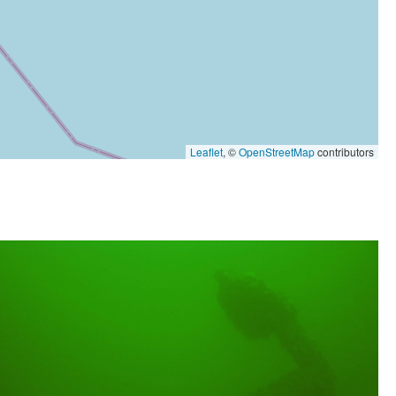
Leaflet
, ©
OpenStreetMap
contributors