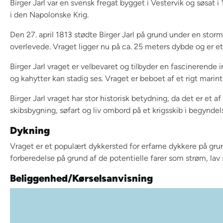
Birger Jarl var en svensk fregat bygget i Vestervik og søsa
i den Napolonske Krig.
Den 27. april 1813 stødte Birger Jarl på grund under en st
overlevede. Vraget ligger nu på ca. 25 meters dybde og er e
Birger Jarl vraget er velbevaret og tilbyder en fascinerende 
og kahytter kan stadig ses. Vraget er beboet af et rigt marint 
Birger Jarl vraget har stor historisk betydning, da det er et 
skibsbygning, søfart og liv ombord på et krigsskib i begyndel
Dykning
Vraget er et populært dykkersted for erfarne dykkere på gru
forberedelse på grund af de potentielle farer som strøm, lav
Beliggenhed/Kørselsanvisning