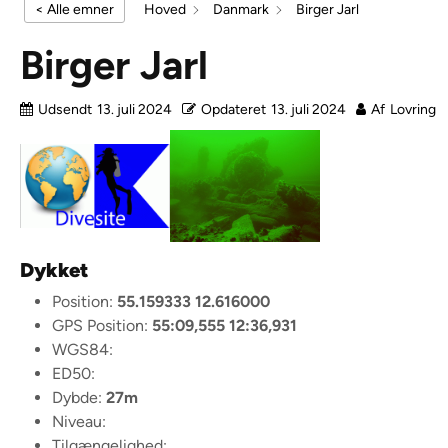
< Alle emner
Hoved
Danmark
Birger Jarl
Birger Jarl
Udsendt
13. juli 2024
Opdateret
13. juli 2024
Af
Lovring
Dykket
Position:
55.159333 12.616000
GPS Position:
55:09,555 12:36,931
WGS84:
ED50:
Dybde:
27m
Niveau:
Tilgængelighed: