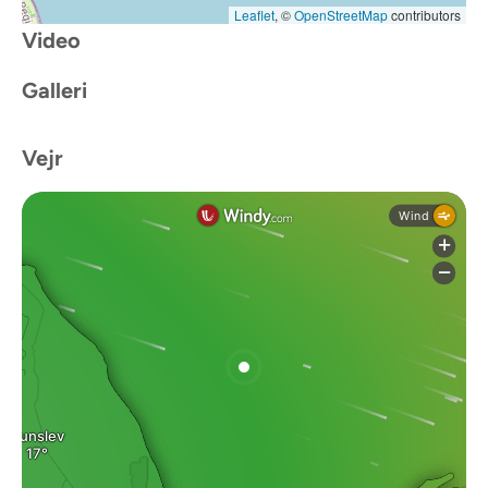
Leaflet
, ©
OpenStreetMap
contributors
Video
Galleri
Vejr