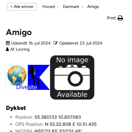
< Alle emner
Hoved
Danmark
Amigo
Print
Amigo
Udsendt
16. juli 2024
Opdateret
23. juli 2024
Af
Lovring
Dykket
Position:
55.380133 10.857083
GPS Position:
N 55.22.808
E 10.51.425
WGS84:
N55°22.85′ E10°51.48′