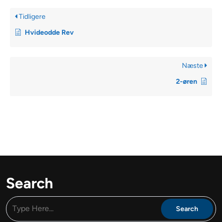
Tidligere
Hvideodde Rev
Næste
2-øren
Search