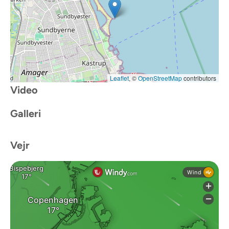
Leaflet
, ©
OpenStreetMap
contributors
Video
Galleri
Vejr