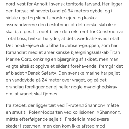
nord-vest for Anholt i svensk territorialfarvand. Her ligger
den fortsat på havets bund på 34 meters dybde, og i
sidste uge tog skibets norske ejere og kasko-
assurandørerne den beslutning, at det norske skib ikke
skal bjærges. I stedet bliver den erklæret for Constructive
Total Loss, hvilket betyder, at dets værdi afskrives totalt.
Det norsk-ejede skib tilhørte Jebsen-gruppen, som har
forhandlet med et amerikanske bjærgningsselskab Titan
Marine Corp. omkring en bjærgning af skibet, men man
valgte altså at opgive et sådant forehavende, fremgår det
af bladet »Dansk Søfart«. Den svenske marine har pejlet
en vanddybde på 24 meter over vraget, og på det
grundlag foreligger der ej heller nogle myndighedskrav
om, at vraget skal fjernes
fra stedet, der ligger tæt ved T-ruten.»Shannon« måtte
en smut til PolenModparten ved kollisionen, »Shannon«,
måtte efterfølgende sejle til Fredericia med svære
skader i stævnen, men den kom ikke afsted mod